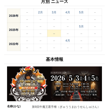
月別 ニュース
–
2月
3月
4月
5月
–
2026年
–
–
–
–
–
–
–
–
–
–
5月
–
2025年
–
–
–
–
–
–
–
–
–
4月
–
–
2022年
–
–
–
–
–
–
基本情報
名称(かな)
第9回牛魔王選手権（ぎゅううまおうせんしゅけん）