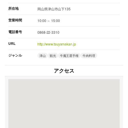
所在地
岡山県津山市山下135
営業時間
10:00 ～ 15:00
電話番号
0868-22-3310
URL
http://www.tsuyamakan.jp
ジャンル
津山
観光
牛魔王選手権
牛肉料理
アクセス