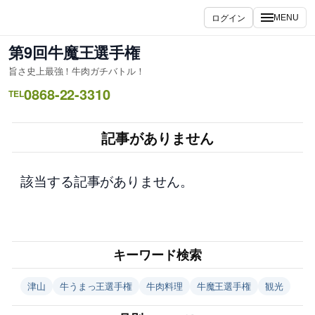
内
ログイン
MENU
容
を
第9回牛魔王選手権
ス
旨さ史上最強！牛肉ガチバトル！
キ
0868-22-3310
ッ
TEL
プ
記事がありません
該当する記事がありません。
キーワード検索
津山
牛うまっ王選手権
牛肉料理
牛魔王選手権
観光