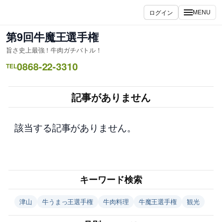
内
ログイン
MENU
容
を
第9回牛魔王選手権
ス
旨さ史上最強！牛肉ガチバトル！
キ
0868-22-3310
ッ
TEL
プ
記事がありません
該当する記事がありません。
キーワード検索
津山
牛うまっ王選手権
牛肉料理
牛魔王選手権
観光