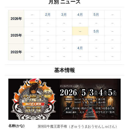
月別 ニュース
–
2月
3月
4月
5月
–
2026年
–
–
–
–
–
–
–
–
–
–
5月
–
2025年
–
–
–
–
–
–
–
–
–
4月
–
–
2022年
–
–
–
–
–
–
基本情報
名称(かな)
第9回牛魔王選手権（ぎゅううまおうせんしゅけん）