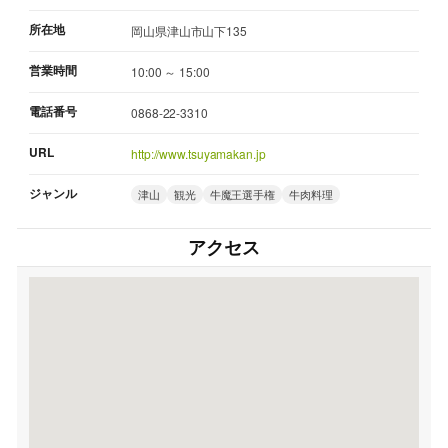
所在地
岡山県津山市山下135
営業時間
10:00 ～ 15:00
電話番号
0868-22-3310
URL
http://www.tsuyamakan.jp
ジャンル
津山
観光
牛魔王選手権
牛肉料理
アクセス