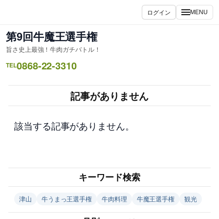
内
ログイン
MENU
容
を
第9回牛魔王選手権
ス
旨さ史上最強！牛肉ガチバトル！
キ
0868-22-3310
ッ
TEL
プ
記事がありません
該当する記事がありません。
キーワード検索
津山
牛うまっ王選手権
牛肉料理
牛魔王選手権
観光