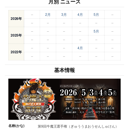
月別 ニュース
–
2月
3月
4月
5月
–
2026年
–
–
–
–
–
–
–
–
–
–
5月
–
2025年
–
–
–
–
–
–
–
–
–
4月
–
–
2022年
–
–
–
–
–
–
基本情報
名称(かな)
第9回牛魔王選手権（ぎゅううまおうせんしゅけん）