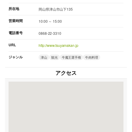
所在地
岡山県津山市山下135
営業時間
10:00 ～ 15:00
電話番号
0868-22-3310
URL
http://www.tsuyamakan.jp
ジャンル
津山
観光
牛魔王選手権
牛肉料理
アクセス