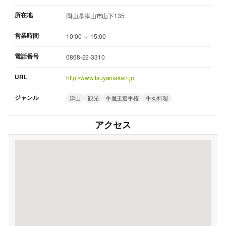
所在地
岡山県津山市山下135
営業時間
10:00 ～ 15:00
電話番号
0868-22-3310
URL
http://www.tsuyamakan.jp
ジャンル
津山
観光
牛魔王選手権
牛肉料理
アクセス