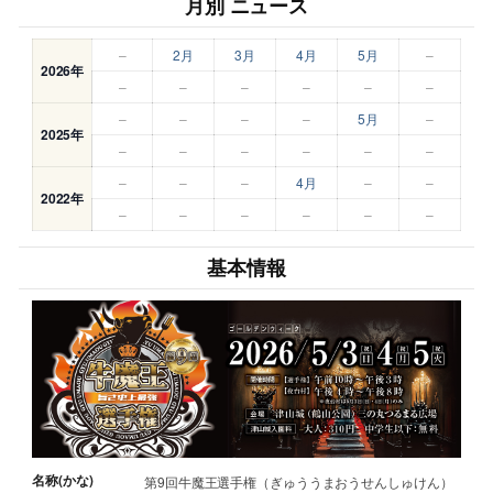
月別 ニュース
–
2月
3月
4月
5月
–
2026年
–
–
–
–
–
–
–
–
–
–
5月
–
2025年
–
–
–
–
–
–
–
–
–
4月
–
–
2022年
–
–
–
–
–
–
基本情報
名称(かな)
第9回牛魔王選手権（ぎゅううまおうせんしゅけん）