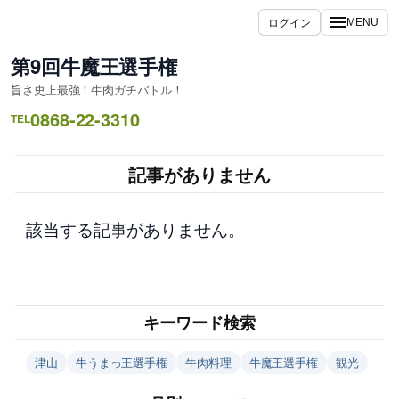
内
ログイン
MENU
容
を
第9回牛魔王選手権
ス
旨さ史上最強！牛肉ガチバトル！
キ
0868-22-3310
ッ
TEL
プ
記事がありません
該当する記事がありません。
キーワード検索
津山
牛うまっ王選手権
牛肉料理
牛魔王選手権
観光