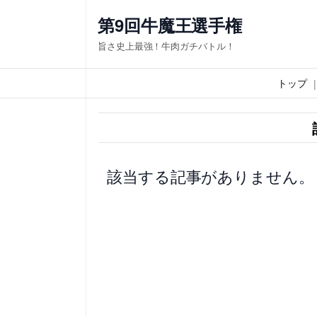
内
第9回牛魔王選手権
容
旨さ史上最強！牛肉ガチバトル！
を
ス
トップ
キ
ッ
プ
該当する記事がありません。