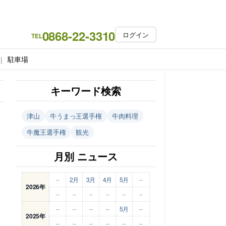
0868-22-3310
ログイン
TEL
駐車場
キーワード検索
津山
牛うまっ王選手権
牛肉料理
牛魔王選手権
観光
月別 ニュース
–
2月
3月
4月
5月
–
2026年
–
–
–
–
–
–
–
–
–
–
5月
–
2025年
–
–
–
–
–
–