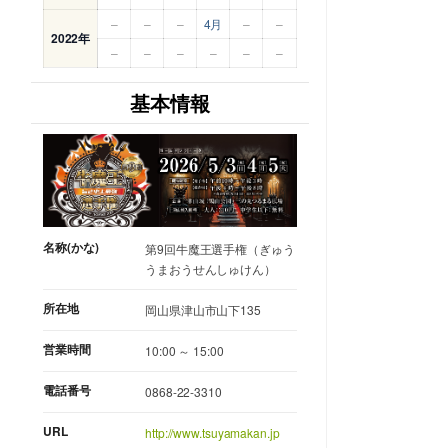
–
–
–
4月
–
–
2022年
–
–
–
–
–
–
基本情報
名称(かな)
第9回牛魔王選手権（ぎゅう
うまおうせんしゅけん）
所在地
岡山県津山市山下135
営業時間
10:00 ～ 15:00
電話番号
0868-22-3310
URL
http://www.tsuyamakan.jp