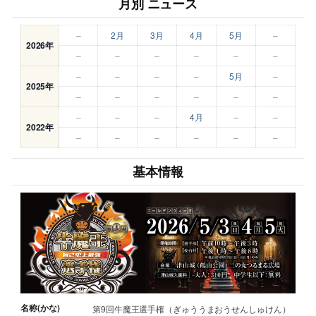
月別 ニュース
–
2月
3月
4月
5月
–
2026年
–
–
–
–
–
–
–
–
–
–
5月
–
2025年
–
–
–
–
–
–
–
–
–
4月
–
–
2022年
–
–
–
–
–
–
基本情報
名称(かな)
第9回牛魔王選手権（ぎゅううまおうせんしゅけん）