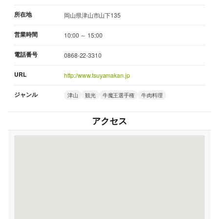
所在地
岡山県津山市山下135
営業時間
10:00 ～ 15:00
電話番号
0868-22-3310
URL
http://www.tsuyamakan.jp
ジャンル
津山
観光
牛魔王選手権
牛肉料理
アクセス