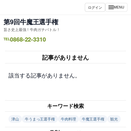
内
ログイン
MENU
容
を
第9回牛魔王選手権
ス
旨さ史上最強！牛肉ガチバトル！
キ
0868-22-3310
ッ
TEL
プ
記事がありません
該当する記事がありません。
キーワード検索
津山
牛うまっ王選手権
牛肉料理
牛魔王選手権
観光