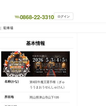
0868-22-3310
ログイン
TEL
駐車場
基本情報
名称(かな)
第9回牛魔王選手権（ぎゅ
ううまおうせんしゅけん）
所在地
岡山県津山市山下135